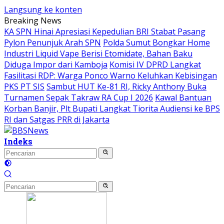
Langsung ke konten
Breaking News
KA SPN Hinai Apresiasi Kepedulian BRI Stabat Pasang
Pylon Penunjuk Arah SPN
Polda Sumut Bongkar Home
Industri Liquid Vape Berisi Etomidate, Bahan Baku
Diduga Impor dari Kamboja
Komisi IV DPRD Langkat
Fasilitasi RDP: Warga Ponco Warno Keluhkan Kebisingan
PKS PT SIS
Sambut HUT Ke-81 RI, Ricky Anthony Buka
Turnamen Sepak Takraw RA Cup I 2026
Kawal Bantuan
Korban Banjir, Plt Bupati Langkat Tiorita Audiensi ke BPS
RI dan Satgas PRR di Jakarta
Indeks