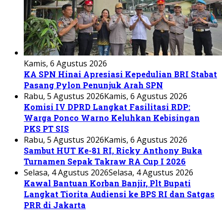
Kamis, 6 Agustus 2026
KA SPN Hinai Apresiasi Kepedulian BRI Stabat
Pasang Pylon Penunjuk Arah SPN
Rabu, 5 Agustus 2026
Kamis, 6 Agustus 2026
Komisi IV DPRD Langkat Fasilitasi RDP:
Warga Ponco Warno Keluhkan Kebisingan
PKS PT SIS
Rabu, 5 Agustus 2026
Kamis, 6 Agustus 2026
Sambut HUT Ke-81 RI, Ricky Anthony Buka
Turnamen Sepak Takraw RA Cup I 2026
Selasa, 4 Agustus 2026
Selasa, 4 Agustus 2026
Kawal Bantuan Korban Banjir, Plt Bupati
Langkat Tiorita Audiensi ke BPS RI dan Satgas
PRR di Jakarta