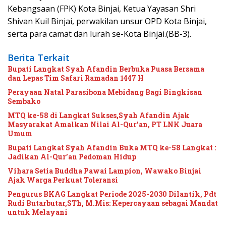
Kebangsaan (FPK) Kota Binjai, Ketua Yayasan Shri
Shivan Kuil Binjai, perwakilan unsur OPD Kota Binjai,
serta para camat dan lurah se-Kota Binjai.(BB-3).
Berita Terkait
Bupati Langkat Syah Afandin Berbuka Puasa Bersama
dan Lepas Tim Safari Ramadan 1447 H
Perayaan Natal Parasibona Mebidang Bagi Bingkisan
Sembako
MTQ ke-58 di Langkat Sukses,Syah Afandin Ajak
Masyarakat Amalkan Nilai Al-Qur’an, PT LNK Juara
Umum
Bupati Langkat Syah Afandin Buka MTQ ke-58 Langkat :
Jadikan Al-Qur’an Pedoman Hidup
Vihara Setia Buddha Pawai Lampion, Wawako Binjai
Ajak Warga Perkuat Toleransi
Pengurus BKAG Langkat Periode 2025-2030 Dilantik, Pdt
Rudi Butarbutar,STh, M.Mis: Kepercayaan sebagai Mandat
untuk Melayani