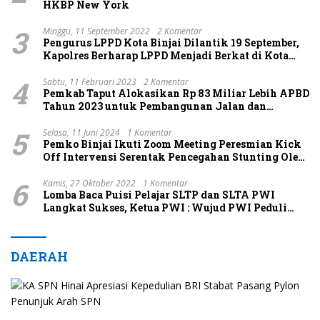
HKBP New York
3
Minggu, 11 September 2022
2 Komentar
Pengurus LPPD Kota Binjai Dilantik 19 September,
Kapolres Berharap LPPD Menjadi Berkat di Kota
Binjai
4
Sabtu, 11 Februari 2023
2 Komentar
Pemkab Taput Alokasikan Rp 83 Miliar Lebih APBD
Tahun 2023 untuk Pembangunan Jalan dan
Jembatan
5
Selasa, 11 Juni 2024
1 Komentar
Pemko Binjai Ikuti Zoom Meeting Peresmian Kick
Off Intervensi Serentak Pencegahan Stunting Oleh
Pj Gubernur Sumut Beserta Pj Ketua TP PKK Sumut
6
Kamis, 27 Oktober 2022
1 Komentar
Lomba Baca Puisi Pelajar SLTP dan SLTA PWI
Langkat Sukses, Ketua PWI : Wujud PWI Peduli
Pemuda
DAERAH