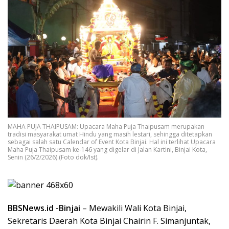
MAHA PUJA THAIPUSAM: Upacara Maha Puja Thaipusam merupakan
tradisi masyarakat umat Hindu yang masih lestari, sehingga ditetapkan
sebagai salah satu Calendar of Event Kota Binjai. Hal ini terlihat Upacara
Maha Puja Thaipusam ke-146 yang digelar di Jalan Kartini, Binjai Kota,
Senin (26/2/2026).(Foto dok/Ist).
BBSNews.id -Binjai
– Mewakili Wali Kota Binjai,
Sekretaris Daerah Kota Binjai Chairin F. Simanjuntak,