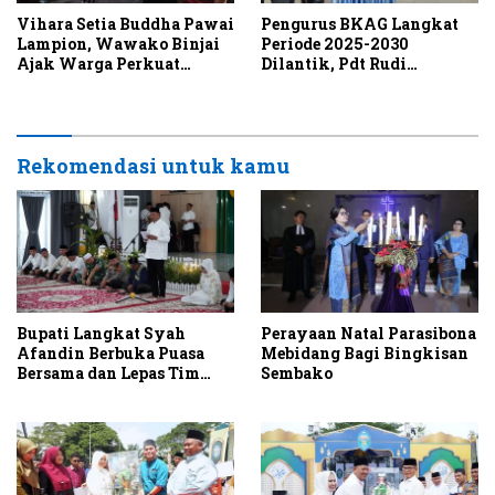
Vihara Setia Buddha Pawai
Pengurus BKAG Langkat
Lampion, Wawako Binjai
Periode 2025-2030
Ajak Warga Perkuat
Dilantik, Pdt Rudi
Toleransi
Butarbutar,STh, M.Mis:
Kepercayaan sebagai
Mandat untuk Melayani
Rekomendasi untuk kamu
Bupati Langkat Syah
Perayaan Natal Parasibona
Afandin Berbuka Puasa
Mebidang Bagi Bingkisan
Bersama dan Lepas Tim
Sembako
Safari Ramadan 1447 H