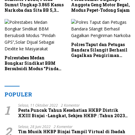
Sumut Ungkap 3.865 Kasus
Anggota Geng Motor Begal,
Narkoba dan Sita BB 5,3
Modus Pepet-Todong Sajam
Ton
Polres Taput dan Petugas
Bandara Silangit Berhasil
Gagalkan Pengiriman
Polrestabes Medan
Narkoba
Bongkar Sindikat BBM
Bersubsidi Modus “Pindah
GPS”,Solar Dijual Sebagai
Dexlite ke Masyarakat
POPULER
1
Selasa, 11 Oktober 2022
2 Komentar
Pesta Puncak Tahun Kesehatian HKBP Distrik
XXIII Binjai -Langkat, Sekjen HKBP : Tahun 2023
Terapkan Profesionalisme Penatalayanan,
2
Pimpinan Pusat HKBP Berkomitmen Melihat
Selasa, 28 Juni 2022
2 Komentar
Tim Musik HKBP Binjai Tampil Virtual di Ibadah
HKBP yang Lebih Besar dan Bebas dari Korupsi