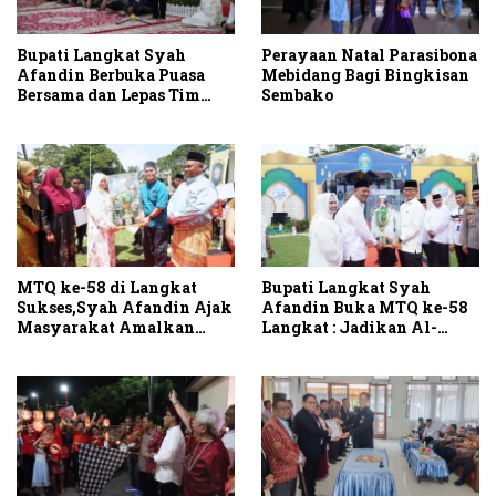
Bupati Langkat Syah
Perayaan Natal Parasibona
Afandin Berbuka Puasa
Mebidang Bagi Bingkisan
Bersama dan Lepas Tim
Sembako
Safari Ramadan 1447 H
MTQ ke-58 di Langkat
Bupati Langkat Syah
Sukses,Syah Afandin Ajak
Afandin Buka MTQ ke-58
Masyarakat Amalkan
Langkat : Jadikan Al-
Nilai Al-Qur’an, PT LNK
Qur’an Pedoman Hidup
Juara Umum