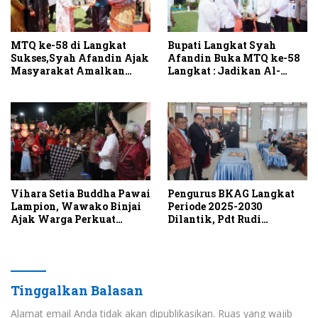
MTQ ke-58 di Langkat
Bupati Langkat Syah
Sukses,Syah Afandin Ajak
Afandin Buka MTQ ke-58
Masyarakat Amalkan
Langkat : Jadikan Al-
Nilai Al-Qur’an, PT LNK
Qur’an Pedoman Hidup
Juara Umum
Vihara Setia Buddha Pawai
Pengurus BKAG Langkat
Lampion, Wawako Binjai
Periode 2025-2030
Ajak Warga Perkuat
Dilantik, Pdt Rudi
Toleransi
Butarbutar,STh, M.Mis:
Kepercayaan sebagai
Mandat untuk Melayani
Tinggalkan Balasan
Alamat email Anda tidak akan dipublikasikan.
Ruas yang wajib