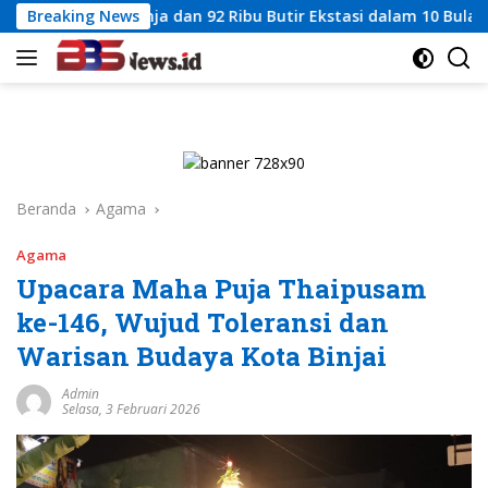
Langsung
Ganja dan 92 Ribu Butir Ekstasi dalam 10 Bulan
Breaking News
Polda S
ke
konten
Beranda
Agama
Agama
Upacara Maha Puja Thaipusam
ke-146, Wujud Toleransi dan
Warisan Budaya Kota Binjai
Admin
Selasa, 3 Februari 2026