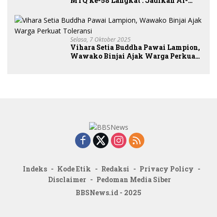
MTQ ke-58 Langkat : Jadikan Al-
Qur’an Pedoman Hidup
Selasa, 7 Oktober 2025
Vihara Setia Buddha Pawai Lampion,
Wawako Binjai Ajak Warga Perkuat
Toleransi
Indeks
Kode Etik
Redaksi
Privacy Policy
Disclaimer
Pedoman Media Siber
BBSNews.id - 2025