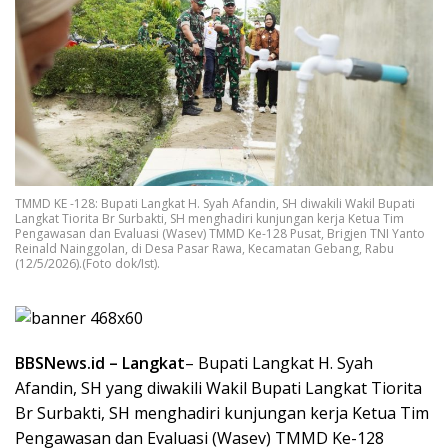
TMMD KE -128: Bupati Langkat H. Syah Afandin, SH diwakili Wakil Bupati
Langkat Tiorita Br Surbakti, SH menghadiri kunjungan kerja Ketua Tim
Pengawasan dan Evaluasi (Wasev) TMMD Ke-128 Pusat, Brigjen TNI Yanto
Reinald Nainggolan, di Desa Pasar Rawa, Kecamatan Gebang, Rabu
(12/5/2026).(Foto dok/Ist).
BBSNews.id – Langkat
– Bupati Langkat H. Syah
Afandin, SH yang diwakili Wakil Bupati Langkat Tiorita
Br Surbakti, SH menghadiri kunjungan kerja Ketua Tim
Pengawasan dan Evaluasi (Wasev) TMMD Ke-128