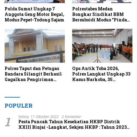
Polda Sumut Ungkap 7
Polrestabes Medan
Anggota Geng Motor Begal,
Bongkar Sindikat BBM
Modus Pepet-Todong Sajam
Bersubsidi Modus “Pindah
GPS”,Solar Dijual Sebagai
Dexlite ke Masyarakat
Polres Taput dan Petugas
Ops Antik Toba 2026,
Bandara Silangit Berhasil
Polres Langkat Ungkap 33
Gagalkan Pengiriman
Kasus Narkoba, 35
Narkoba
Tersangka
POPULER
1
Selasa, 11 Oktober 2022
2 Komentar
Pesta Puncak Tahun Kesehatian HKBP Distrik
XXIII Binjai -Langkat, Sekjen HKBP : Tahun 2023
Terapkan Profesionalisme Penatalayanan,