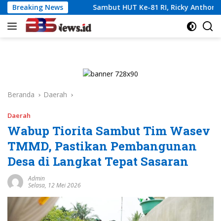
Langsung
IS
Breaking News
Sambut HUT Ke-81 RI, Ricky Anthony Buka Turnamen
ke
konten
Beranda
Daerah
Daerah
Wabup Tiorita Sambut Tim Wasev
TMMD, Pastikan Pembangunan
Desa di Langkat Tepat Sasaran
Admin
Selasa, 12 Mei 2026