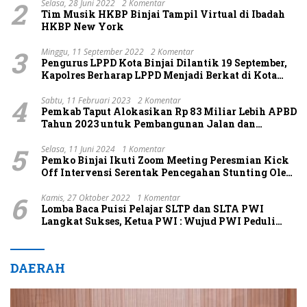
2
Pimpinan Pusat HKBP Berkomitmen Melihat
Selasa, 28 Juni 2022
2 Komentar
Tim Musik HKBP Binjai Tampil Virtual di Ibadah
HKBP yang Lebih Besar dan Bebas dari Korupsi
HKBP New York
3
Minggu, 11 September 2022
2 Komentar
Pengurus LPPD Kota Binjai Dilantik 19 September,
Kapolres Berharap LPPD Menjadi Berkat di Kota
Binjai
4
Sabtu, 11 Februari 2023
2 Komentar
Pemkab Taput Alokasikan Rp 83 Miliar Lebih APBD
Tahun 2023 untuk Pembangunan Jalan dan
Jembatan
5
Selasa, 11 Juni 2024
1 Komentar
Pemko Binjai Ikuti Zoom Meeting Peresmian Kick
Off Intervensi Serentak Pencegahan Stunting Oleh
Pj Gubernur Sumut Beserta Pj Ketua TP PKK Sumut
6
Kamis, 27 Oktober 2022
1 Komentar
Lomba Baca Puisi Pelajar SLTP dan SLTA PWI
Langkat Sukses, Ketua PWI : Wujud PWI Peduli
Pemuda
DAERAH