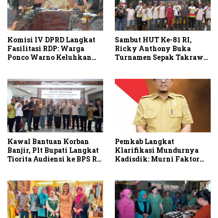
Komisi IV DPRD Langkat
Sambut HUT Ke-81 RI,
Fasilitasi RDP: Warga
Ricky Anthony Buka
Ponco Warno Keluhkan
Turnamen Sepak Takraw
Kebisingan PKS PT SIS
RA Cup I 2026
Kawal Bantuan Korban
Pemkab Langkat
Banjir, Plt Bupati Langkat
Klarifikasi Mundurnya
Tiorita Audiensi ke BPS RI
Kadisdik: Murni Faktor
dan Satgas PRR di Jakarta
Keluarga, Proses Sesuai
Aturan