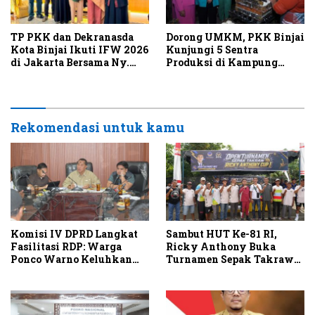
TP PKK dan Dekranasda
Dorong UMKM, PKK Binjai
Kota Binjai Ikuti IFW 2026
Kunjungi 5 Sentra
di Jakarta Bersama Ny.
Produksi di Kampung
Kahiyang Ayu
Tahu Binjai Barat
Rekomendasi untuk kamu
Komisi IV DPRD Langkat
Sambut HUT Ke-81 RI,
Fasilitasi RDP: Warga
Ricky Anthony Buka
Ponco Warno Keluhkan
Turnamen Sepak Takraw
Kebisingan PKS PT SIS
RA Cup I 2026