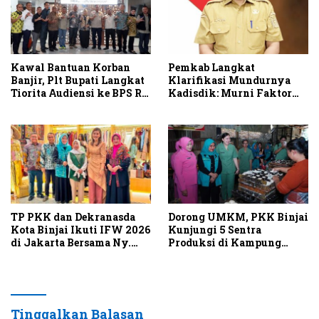
Kawal Bantuan Korban
Pemkab Langkat
Banjir, Plt Bupati Langkat
Klarifikasi Mundurnya
Tiorita Audiensi ke BPS RI
Kadisdik: Murni Faktor
dan Satgas PRR di Jakarta
Keluarga, Proses Sesuai
Aturan
TP PKK dan Dekranasda
Dorong UMKM, PKK Binjai
Kota Binjai Ikuti IFW 2026
Kunjungi 5 Sentra
di Jakarta Bersama Ny.
Produksi di Kampung
Kahiyang Ayu
Tahu Binjai Barat
Tinggalkan Balasan